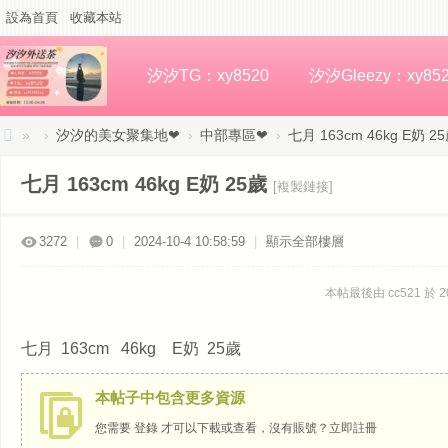
設為首頁
收藏本站
汐汐TG：xy8520
汐汐Gleezy：xy85
»
›
汐汐的美女聚集地❤
›
中部專區❤
›
七月 163cm 46kg E奶 2
汐
七月 163cm 46kg E奶 25歲
[複製鏈接]
汐
高
3272
|
0
|
2024-10-4 10:58:59
|
顯示全部樓層
檔
外
本帖最後由 cc521 於 20
約
七月 163cm 46kg E奶 25歲
本帖子中包含更多資源
您需要
登錄
才可以下載或查看，沒有賬號？
立即註冊